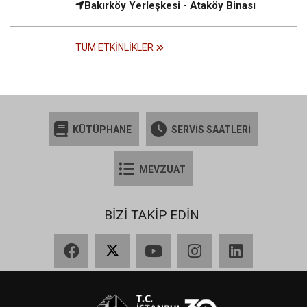
Bakırköy Yerleşkesi - Ataköy Binası
TÜM ETKINLIKLER
KÜTÜPHANE
SERVİS SAATLERİ
MEVZUAT
BİZİ TAKİP EDİN
Facebook
X
YouTube
Instagram
LinkedIn