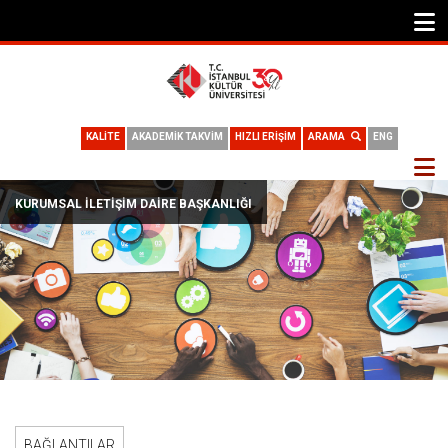
KALİTE
AKADEMİK TAKVİM
HIZLI ERİŞİM
ARAMA
ENG
KURUMSAL İLETIŞIM DAIRE BAŞKANLIĞI
BAĞLANTILAR