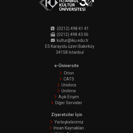
(0212) 498 41 41
(0212) 498 43 06
kultur@iku.edu.tr
E5 Karayolu üzeri Bakırköy
34158 İstanbul
e-Üniversite
Orion
CATS
Unidocs
Unitime
Açık Erişim
Diğer Servisler
Ziyaretciler İçin
Yerleşkelerimiz
İnsan Kaynakları