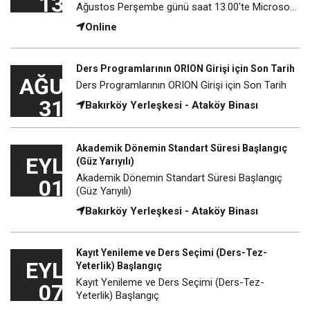
13
Ağustos Perşembe günü saat 13.00'te Microsoft
Teams üzerinden çevrim içi olarak "Lisansüstü
Online
Eğitim Enstitüsü Program Tanıtım Toplantısı"
düzenlenecek. Toplantı Linki: https://iku.lu/iEm6U0
Toplantı Kimliği: 316 511 502 549 007 Geçiş Kodu:
Ders Programlarının ORION Girişi için Son Tarih
p7V9U4Fj
AĞU
Ders Programlarının ORION Girişi için Son Tarih
31
Bakırköy Yerleşkesi - Ataköy Binası
Akademik Dönemin Standart Süresi Başlangıç
EYL
(Güz Yarıyılı)
Akademik Dönemin Standart Süresi Başlangıç
01
(Güz Yarıyılı)
Bakırköy Yerleşkesi - Ataköy Binası
Kayıt Yenileme ve Ders Seçimi (Ders-Tez-
EYL
Yeterlik) Başlangıç
Kayıt Yenileme ve Ders Seçimi (Ders-Tez-
07
Yeterlik) Başlangıç