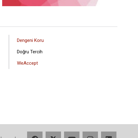
ANA
Dengeni Koru
GEZINTI
Doğru Tercih
MENÜSÜ
WeAccept
Facebook
X
YouTube
Instagram
LinkedIn