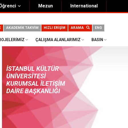
Öğrenci
Mezun
International
E
AKADEMİK TAKVİM
HIZLI ERİŞİM
ARAMA
ENG
ROJELERIMIZ
ÇALIŞMA ALANLARIMIZ
BASIN
İSTANBUL KÜLTÜR
ÜNIVERSITESI
KURUMSAL İLETIŞIM
DAIRE BAŞKANLIĞI