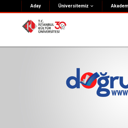
Aday
Üniversitemiz
Akadem
Hakkımızda
Yöneti
Genel Bilgiler
Kurucu 
Kültür Anayasası
Mütevell
Misyon & Vizyon
Rektörl
Kültür Koleji Vakfı ( KEV )
Organiz
Akıngüç Ödülü
İKÜ Ödülleri
İdari Birimler
Mevzuat
Onursal Doktora