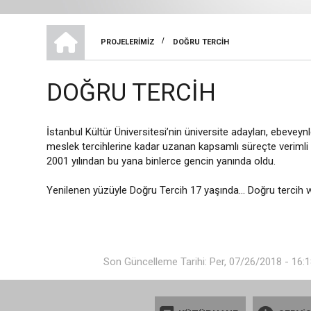
İSTANBUL KÜLTÜR ÜNIVERSITESI KURUMSAL İLETIŞIM DAIRE BAŞKANL
/
PROJELERIMIZ
DOĞRU TERCIH
SAYFA
YOLU
DOĞRU TERCIH
İstanbul Kültür Üniversitesi’nin üniversite adayları, ebeve
meslek tercihlerine kadar uzanan kapsamlı süreçte verimli v
2001 yılından bu yana binlerce gencin yanında oldu.
Yenilenen yüzüyle Doğru Tercih 17 yaşında... Doğru tercih w
Son Güncelleme Tarihi: Per, 07/26/2018 - 16: