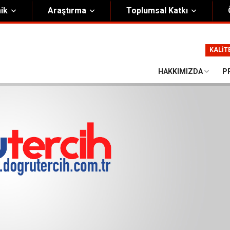
ik
Araştırma
Toplumsal Katkı
m
Kurumsal
KALİT
Onursal Başkan
Görsel Kimlik Rehberi
HAKKIMIZDA
P
i Heyet
Kalite Yönetim Sistemi
ük
Stratejik Plan
asyon Şeması
Eğiticinin Eğitimi Programı
Bilgi Güvenliği
Politikalar