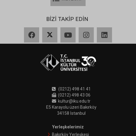
BİZİ TAKİP EDİN
Facebook
X
YouTube
Instagram
LinkedIn
(0212) 498 41 41
(0212) 498 43 06
kultur@iku.edu.tr
E5 Karayolu üzeri Bakırköy
34158 İstanbul
Yerleşkelerimiz
Bakırköy Yerleşkesi