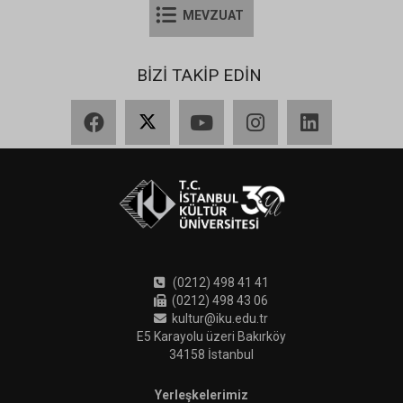
MEVZUAT
BİZİ TAKİP EDİN
Facebook
X
YouTube
Instagram
LinkedIn
(0212) 498 41 41
(0212) 498 43 06
kultur@iku.edu.tr
E5 Karayolu üzeri Bakırköy
34158 İstanbul
Yerleşkelerimiz